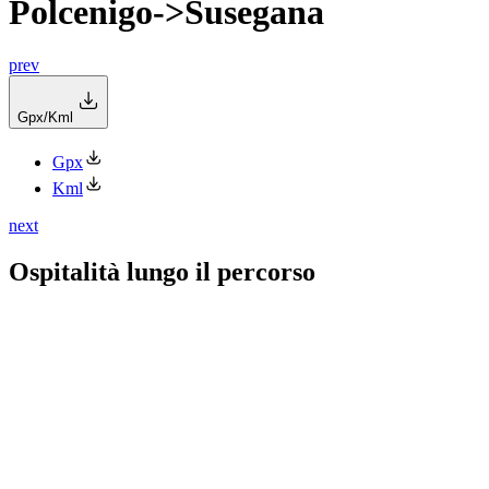
Polcenigo->Susegana
prev
Gpx/Kml
Gpx
Kml
next
Ospitalità lungo il percorso