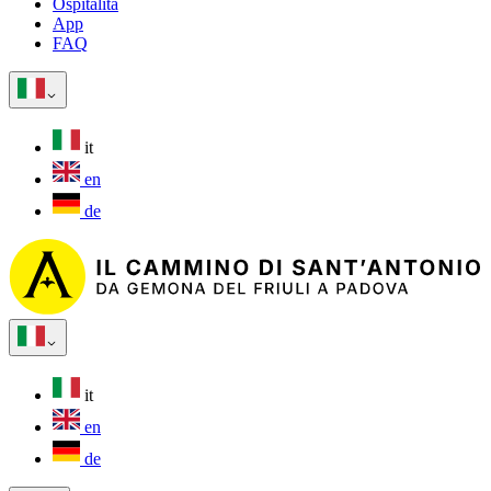
Ospitalità
App
FAQ
it
en
de
it
en
de