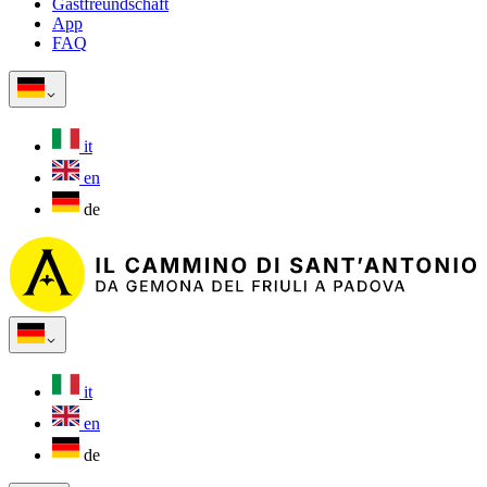
Gastfreundschaft
App
FAQ
it
en
de
it
en
de